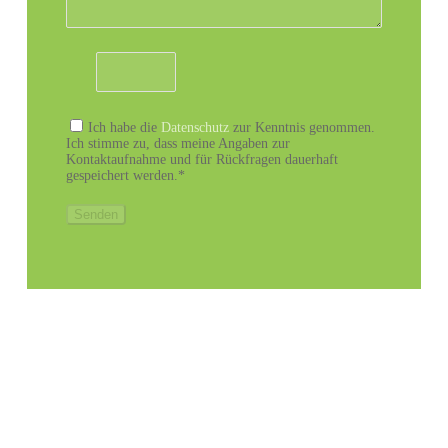
Ich habe die
Datenschutz
zur Kenntnis genommen.
Ich stimme zu, dass meine Angaben zur
Kontaktaufnahme und für Rückfragen dauerhaft
gespeichert werden.*
Senden