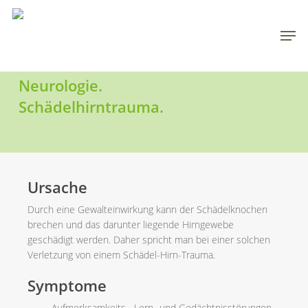
Skip
to
Men
main
content
Neurologie.
Schädelhirntrauma.
Ursache
Durch eine Gewalteinwirkung kann der Schädelknochen
brechen und das darunter liegende Hirngewebe
geschädigt werden. Daher spricht man bei einer solchen
Verletzung von einem Schädel-Hirn-Trauma.
Symptome
Aufmerksamkeits-, Lern- und Gedächtnisstörungen