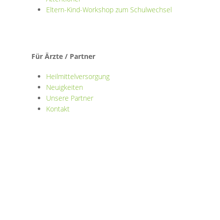
Eltern-Kind-Workshop zum Schulwechsel
Für Ärzte / Partner
Heilmittelversorgung
Neuigkeiten
Unsere Partner
Kontakt
© 2026 | erhotherapie-kompetenz.de | All Rights
Reserved
webdesign by
3W