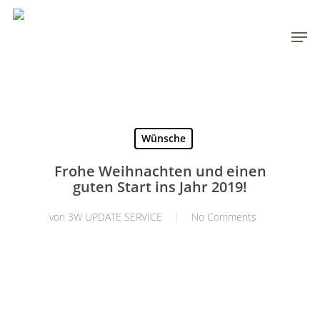
Skip
to
Men
main
content
Wünsche
Frohe Weihnachten und einen
guten Start ins Jahr 2019!
von
3W UPDATE SERVICE
No Comments