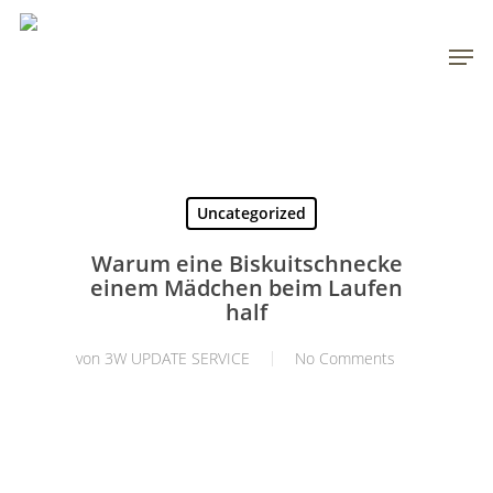
Skip
to
Men
main
content
Uncategorized
Warum eine Biskuitschnecke
einem Mädchen beim Laufen
half
von
3W UPDATE SERVICE
No Comments